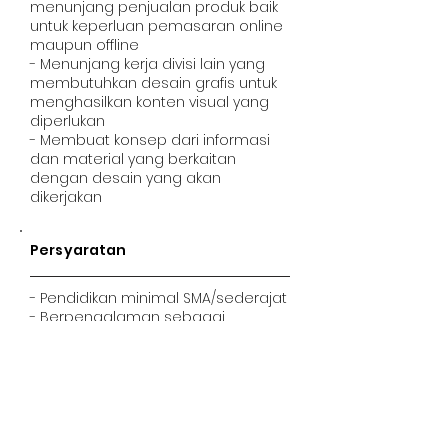
menunjang penjualan produk baik
untuk keperluan pemasaran online
maupun offline
- Menunjang kerja divisi lain yang
membutuhkan desain grafis untuk
menghasilkan konten visual yang
diperlukan
- Membuat konsep dari informasi
dan material yang berkaitan
dengan desain yang akan
dikerjakan
Persyaratan
- Pendidikan minimal SMA/sederajat
- Berpengalaman sebagai
desainer grafis diutamakan
- Menguasai aplikasi untuk
membuat desain seperti
Photoshop, Corel, Canva dll
- Memiliki ide kreatif dan inovatif
- Mampu bekerja sama dalam tim