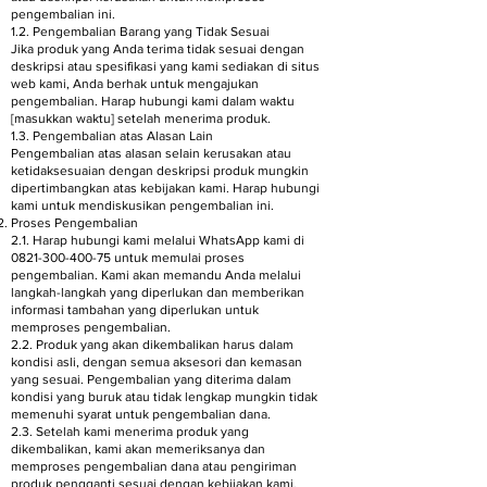
pengembalian ini.
1.2. Pengembalian Barang yang Tidak Sesuai
Jika produk yang Anda terima tidak sesuai dengan
deskripsi atau spesifikasi yang kami sediakan di situs
web kami, Anda berhak untuk mengajukan
pengembalian. Harap hubungi kami dalam waktu
[masukkan waktu] setelah menerima produk.
1.3. Pengembalian atas Alasan Lain
Pengembalian atas alasan selain kerusakan atau
ketidaksesuaian dengan deskripsi produk mungkin
dipertimbangkan atas kebijakan kami. Harap hubungi
kami untuk mendiskusikan pengembalian ini.
Proses Pengembalian
2.1. Harap hubungi kami melalui WhatsApp kami di
0821-300-400-75
untuk memulai proses
pengembalian. Kami akan memandu Anda melalui
langkah-langkah yang diperlukan dan memberikan
informasi tambahan yang diperlukan untuk
memproses pengembalian.
2.2. Produk yang akan dikembalikan harus dalam
kondisi asli, dengan semua aksesori dan kemasan
yang sesuai. Pengembalian yang diterima dalam
kondisi yang buruk atau tidak lengkap mungkin tidak
memenuhi syarat untuk pengembalian dana.
2.3. Setelah kami menerima produk yang
dikembalikan, kami akan memeriksanya dan
memproses pengembalian dana atau pengiriman
produk pengganti sesuai dengan kebijakan kami.