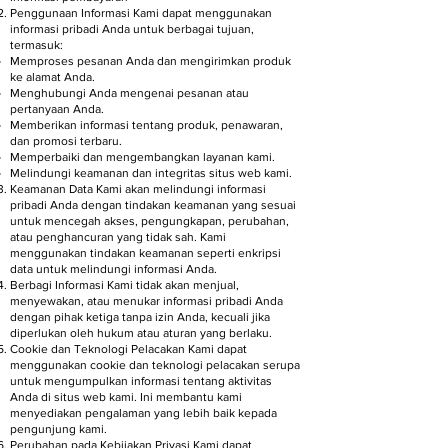
Penggunaan Informasi Kami dapat menggunakan
informasi pribadi Anda untuk berbagai tujuan,
termasuk:
Memproses pesanan Anda dan mengirimkan produk
ke alamat Anda.
Menghubungi Anda mengenai pesanan atau
pertanyaan Anda.
Memberikan informasi tentang produk, penawaran,
dan promosi terbaru.
Memperbaiki dan mengembangkan layanan kami.
Melindungi keamanan dan integritas situs web kami.
Keamanan Data Kami akan melindungi informasi
pribadi Anda dengan tindakan keamanan yang sesuai
untuk mencegah akses, pengungkapan, perubahan,
atau penghancuran yang tidak sah. Kami
menggunakan tindakan keamanan seperti enkripsi
data untuk melindungi informasi Anda.
Berbagi Informasi Kami tidak akan menjual,
menyewakan, atau menukar informasi pribadi Anda
dengan pihak ketiga tanpa izin Anda, kecuali jika
diperlukan oleh hukum atau aturan yang berlaku.
Cookie dan Teknologi Pelacakan Kami dapat
menggunakan cookie dan teknologi pelacakan serupa
untuk mengumpulkan informasi tentang aktivitas
Anda di situs web kami. Ini membantu kami
menyediakan pengalaman yang lebih baik kepada
pengunjung kami.
Perubahan pada Kebijakan Privasi Kami dapat