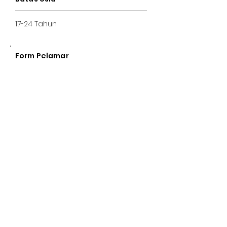
17-24 Tahun
Form Pelamar
Posisi yang di lamar
*
Digital Marketing
Nama Lengkap
No HP
Alamat Domisili