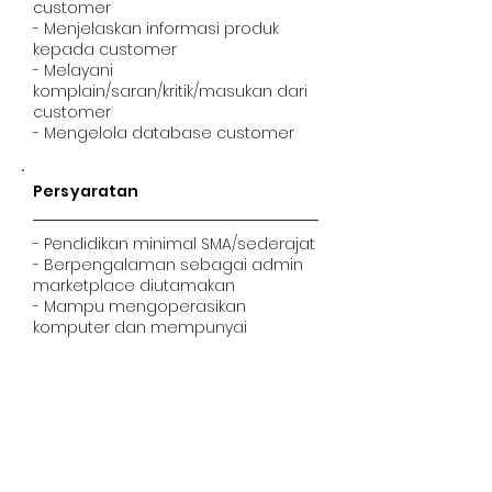
customer
- Menjelaskan informasi produk
kepada customer
- Melayani
komplain/saran/kritik/masukan dari
customer
- Mengelola database customer
Persyaratan
- Pendidikan minimal SMA/sederajat
- Berpengalaman sebagai admin
marketplace diutamakan
- Mampu mengoperasikan
komputer dan mempunyai
keterampilan dasar office
- Mampu mengoperasikan media
sosial dan marketplace
- Mempunyai kemampuan
komunikasi yang baik
- Jujur,sabar dan teliti