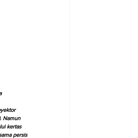
a
yektor 
). Namun 
ui kertas 
sama persis 