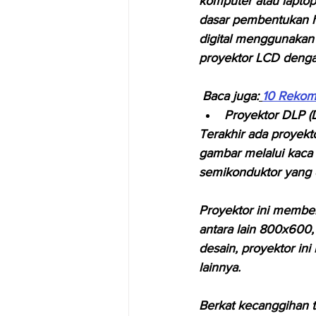
komputer atau laptop
dasar pembentukan h
digital menggunakan 3
proyektor LCD denga
 Baca juga:
10 Rekom
Proyektor DLP (D
Terakhir ada proyekt
gambar melalui kaca 
semikonduktor yang 
Proyektor ini member
antara lain 800x600,
desain, proyektor ini
lainnya.
Berkat kecanggihan te