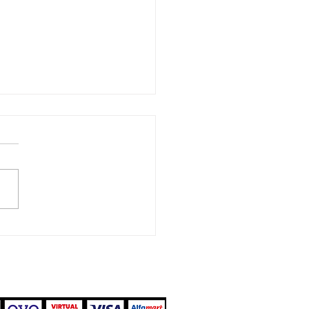
Dia Alasan Mapping
ektor Jadi Tontonan
takuler
ima