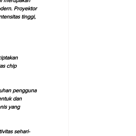
ini merupakan 
ern. Proyektor 
ensitas tinggi, 
iptakan 
as chip 
utuhan pengguna 
entuk dan 
nis yang 
vitas sehari-