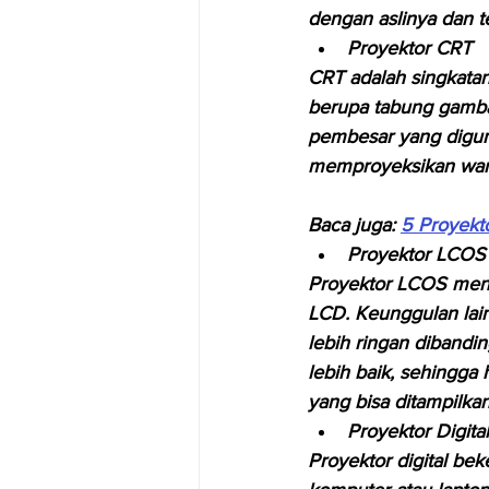
dengan aslinya dan t
Proyektor CRT
CRT adalah singkatan
berupa tabung gamba
pembesar yang digun
memproyeksikan warna
Baca juga: 
5 Proyekt
Proyektor LCOS
Proyektor LCOS meng
LCD. Keunggulan lain 
lebih ringan dibandin
lebih baik, sehingga h
yang bisa ditampilka
Proyektor Digital
Proyektor digital be