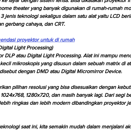
 ke layar dengan sistem lensa. Bisa dikatakan proyektor 
ome theater yang banyak digunakan di rumah-rumah mod
 jenis teknologi sekaligus dalam satu alat yaitu LCD berint
n gerbang cahaya, dan CRT.
endasi proyektor untuk di rumah
igital Light Processing)
or DLP atau Digital Light Processing. Alat ini mampu menc
kecil mikroskopis yang disusun dalam sebuah matrix di at
disebut dengan DMD atau Digital Micromirror Device.
ikan pilihan resolusi yang bisa disesuaikan dengan keb
 1024x768, 1280x720, dan masih banyak lagi. Dari segi b
 lebih ringkas dan lebih modern dibandingkan proyektor je
knologi saat ini, kita semakin mudah dalam menjalani akti