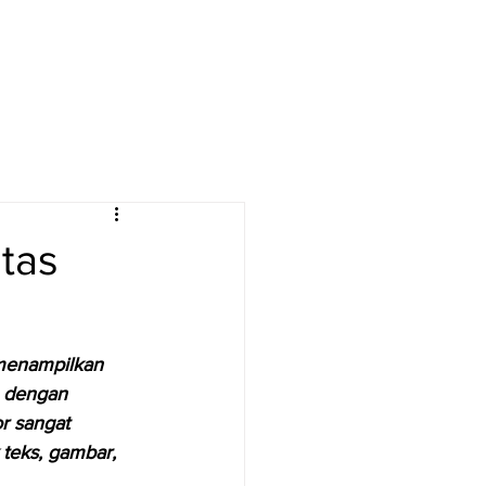
Log In
itas
 menampilkan 
h dengan 
r sangat 
teks, gambar, 