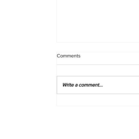
Comments
Write a comment...
Apa Iya? Ini Mitos dan Fakta
tentang Proyektor
Company
Help