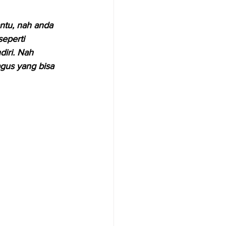
tu, nah anda 
eperti 
iri. Nah 
agus yang bisa 