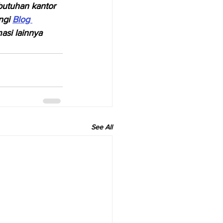
butuhan kantor 
ngi 
Blog 
asi lainnya 
See All