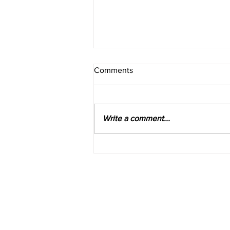
Comments
Write a comment...
Apa Iya? Ini Mitos dan Fakta
tentang Proyektor
Company
Help
About
Custome
Features
Delivery 