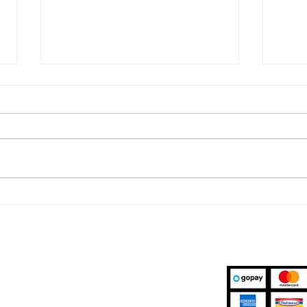
Gunakan Tips Ini Supaya
Ini 
Proyektormu Awet
Proj
Spek
Marketplace
Kami Mener
r Support
Shopee
Details
Tokopedia