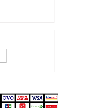
Dia Alasan Mapping
ektor Jadi Tontonan
takuler
ima