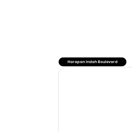
Works
Warranty
Career
Privacy Po
Our Store
Harapan Indah Boulevard