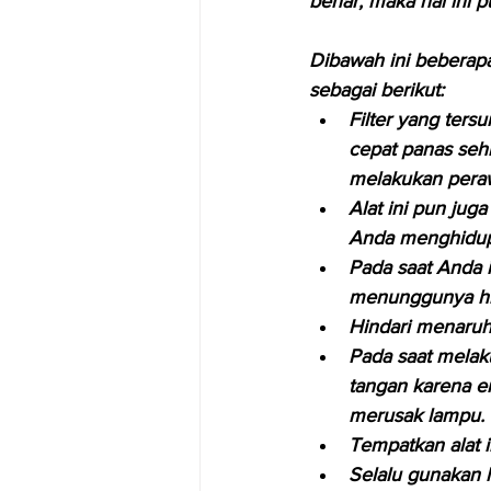
benar, maka hal ini 
Dibawah ini beberapa
sebagai berikut:
Filter yang ters
cepat panas seh
melakukan pera
Alat ini pun ju
Anda menghidup
Pada saat Anda 
menunggunya hin
Hindari menaruh 
Pada saat melak
tangan karena e
merusak lampu.
Tempatkan alat i
Selalu gunakan 