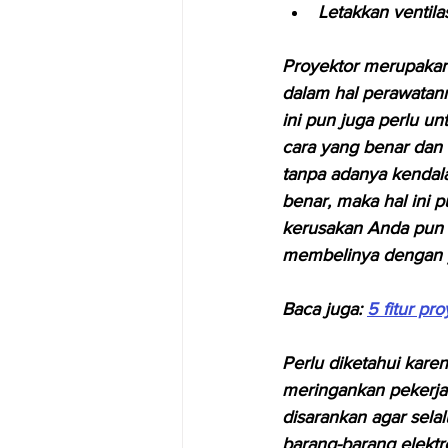
Letakkan ventil
Proyektor merupakan 
dalam hal perawatann
ini pun juga perlu 
cara yang benar dan 
tanpa adanya kendal
benar, maka hal ini 
kerusakan Anda pun 
membelinya dengan 
Baca juga: 
5 fitur pr
Perlu diketahui kare
meringankan pekerja
disarankan agar sela
barang-barang elektro