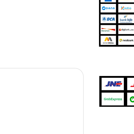
 Terms
TikTok Shop
licy
Blibli
Jasa Pengir