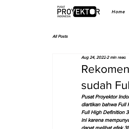
Home
All Posts
Aug 24, 2022
2 min read
Rekomend
sudah Fu
Pusat Proyektor Indo
diartikan bahwa Ful
Full High Definitio
ini karena mempunya
dapat melihat efek 3