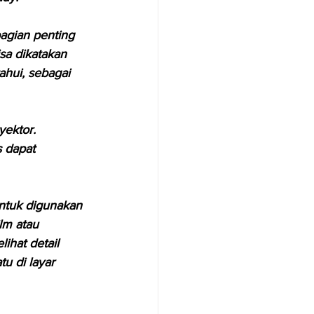
agian penting 
isa dikatakan 
ahui, sebagai 
ektor. 
s dapat 
untuk digunakan 
lm atau 
ihat detail 
u di layar 