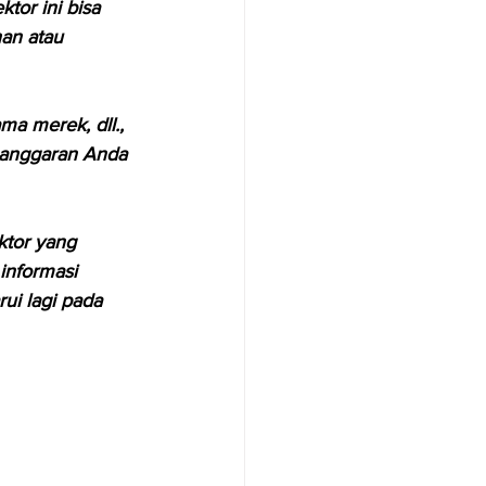
or ini bisa 
an atau 
ma merek, dll., 
n anggaran Anda 
ktor yang 
informasi 
ui lagi pada 