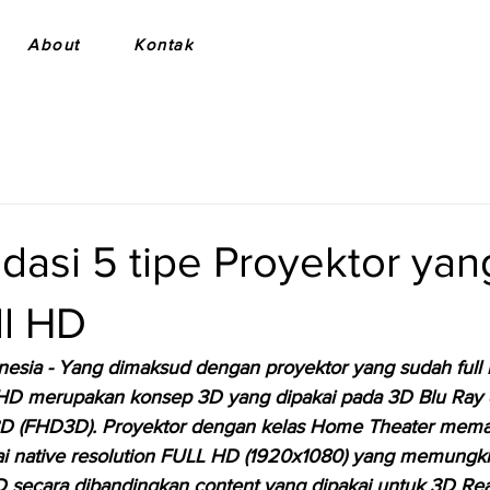
About
Kontak
asi 5 tipe Proyektor yan
ll HD
nesia
 - Yang dimaksud dengan proyektor yang sudah full h
l HD merupakan konsep 3D yang dipakai pada 3D Blu Ray 
n 3D (FHD3D). Proyektor dengan kelas Home Theater mem
i native resolution FULL HD (1920x1080) yang memungkin
D secara dibandingkan content yang dipakai untuk 3D Rea