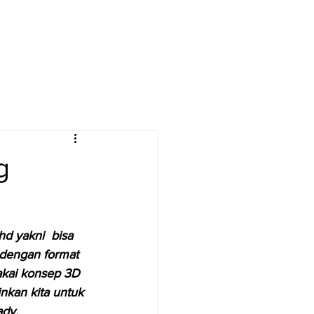
Log In
g
d yakni  bisa 
dengan format 
akai konsep 3D 
kan kita untuk 
dy. 