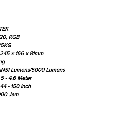
NTEK
720, RGB
25KG
45 x 166 x 81mm
ng
NSI Lumens/5000 Lumens
5 - 4.6 Meter
 - 150 Inch
000 Jam