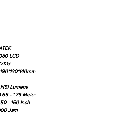
INTEK
1080 LCD
82KG
190*130*140mm
NSI Lumens
65 - 1.79 Meter
0 - 150 Inch
000 Jam